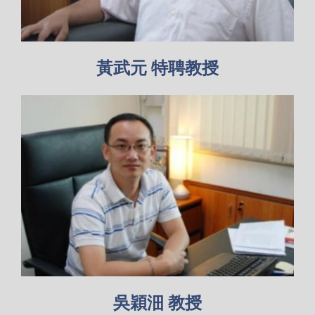
黃武元 特聘教授
吳穎沺 教授