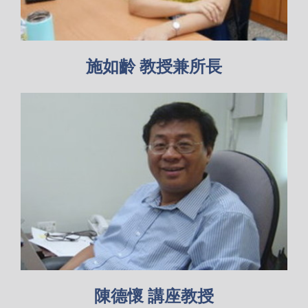
施如齡 教授兼所長
陳德懷 講座教授