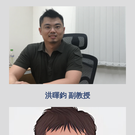
洪暉鈞 副教授